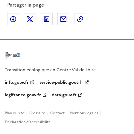
Partager la page
Partager sur Facebook
Partager sur X
Partager sur LinkedIn
Partager par email
Copier le lien de la 
Transition écologique en Centre-Val de Loire
info.gouv.fr
service-public.gouv.fr
legifrance.gouv.fr
data.gouv.fr
Plan du site
Glossaire
Contact
Mentions légales
Déclaration d’accessibilité