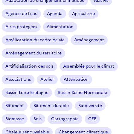
Adaptation au changement climatique
ADEME
c
l
Agence de l’eau
Agenda
Agriculture
e
s
Aires protégées
Alimentation
Amélioration du cadre de vie
Aménagement
Aménagement du territoire
Artificialisation des sols
Assemblée pour le climat
Associations
Atelier
Atténuation
Bassin Loire-Bretagne
Bassin Seine-Normandie
Bâtiment
Bâtiment durable
Biodiversité
Biomasse
Bois
Cartographie
CEE
Chaleur renouvelable
Changement climatique