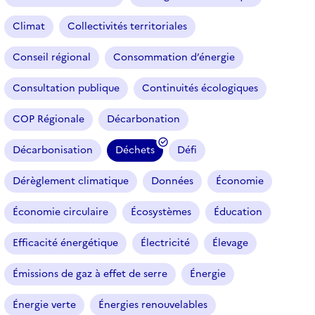
Climat
Collectivités territoriales
Conseil régional
Consommation d’énergie
Consultation publique
Continuités écologiques
COP Régionale
Décarbonation
Décarbonisation
Déchets
Défi
(
f
Dérèglement climatique
Données
Économie
i
l
Économie circulaire
Écosystèmes
Éducation
t
r
Efficacité énergétique
Électricité
Élevage
e
Émissions de gaz à effet de serre
Énergie
s
é
Énergie verte
Énergies renouvelables
l