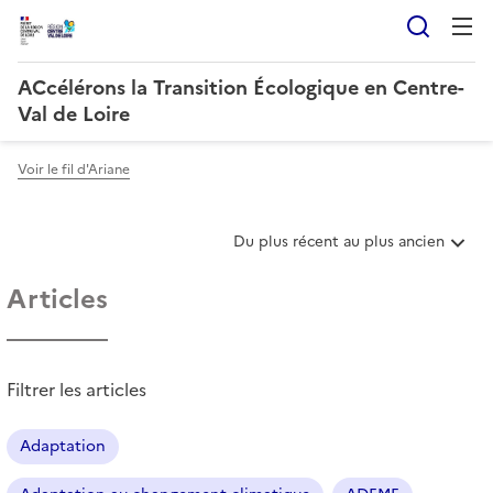
Reche
ACcélérons la Transition Écologique en Centre-
Val de Loire
Voir le fil d'Ariane
T
Du plus récent au plus ancien
r
i
Articles
e
r
l
e
Filtrer les articles
s
a
r
Adaptation
t
i