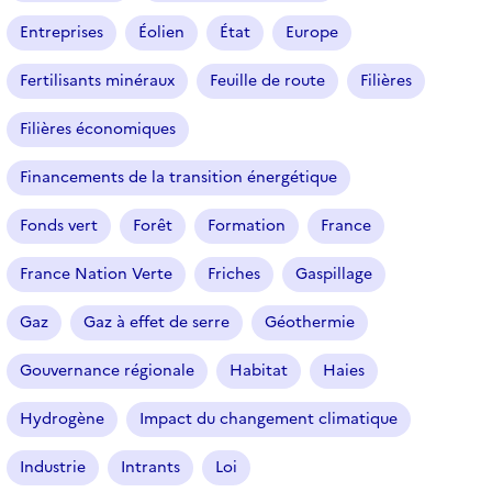
e
Entreprises
Éolien
État
Europe
c
t
Fertilisants minéraux
Feuille de route
Filières
i
o
Filières économiques
n
n
Financements de la transition énergétique
é
Fonds vert
Forêt
Formation
France
)
France Nation Verte
Friches
Gaspillage
Gaz
Gaz à effet de serre
Géothermie
Gouvernance régionale
Habitat
Haies
Hydrogène
Impact du changement climatique
Industrie
Intrants
Loi