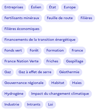
Entreprises
Éolien
État
Europe
Fertilisants minéraux
Feuille de route
Filières
Filières économiques
Financements de la transition énergétique
Fonds vert
Forêt
Formation
France
France Nation Verte
Friches
Gaspillage
Gaz
Gaz à effet de serre
Géothermie
Gouvernance régionale
Habitat
Haies
Hydrogène
Impact du changement climatique
Industrie
Intrants
Loi