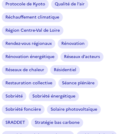
l
Protocole de Kyoto
Qualité de l’air
t
r
Réchauffement climatique
e
Région Centre-Val de Loire
s
é
Rendez-vous régionaux
Rénovation
l
e
Rénovation énergétique
Réseaux d’acteurs
c
t
Réseaux de chaleur
Résidentiel
i
o
Restauration collective
Séance plénière
n
n
Sobriété
Sobriété énergétique
é
Sobriété foncière
Solaire photovoltaïque
)
SRADDET
Stratégie bas carbone