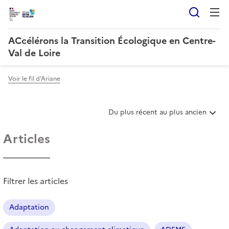
Reche
ACcélérons la Transition Écologique en Centre-
Val de Loire
Voir le fil d'Ariane
T
Du plus récent au plus ancien
r
i
Articles
e
r
l
e
Filtrer les articles
s
a
r
Adaptation
t
i