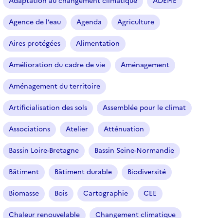
Adaptation au changement climatique
ADEME
c
l
Agence de l’eau
Agenda
Agriculture
e
s
Aires protégées
Alimentation
Amélioration du cadre de vie
Aménagement
Aménagement du territoire
Artificialisation des sols
Assemblée pour le climat
Associations
Atelier
Atténuation
Bassin Loire-Bretagne
Bassin Seine-Normandie
Bâtiment
Bâtiment durable
Biodiversité
Biomasse
Bois
Cartographie
CEE
Chaleur renouvelable
Changement climatique