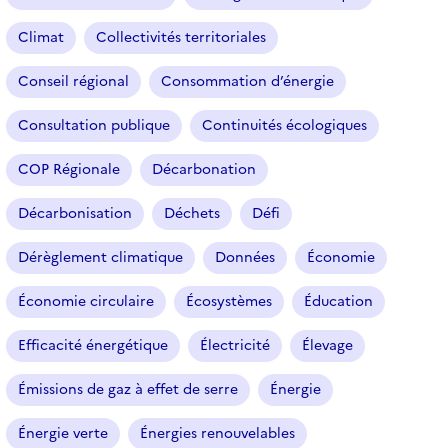
Climat
Collectivités territoriales
Conseil régional
Consommation d’énergie
Consultation publique
Continuités écologiques
COP Régionale
Décarbonation
Décarbonisation
Déchets
Défi
Dérèglement climatique
Données
Économie
Économie circulaire
Écosystèmes
Éducation
Efficacité énergétique
Électricité
Élevage
Émissions de gaz à effet de serre
Énergie
Énergie verte
Énergies renouvelables