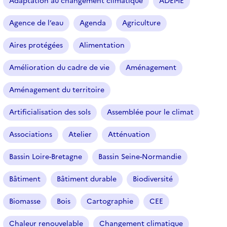
Adaptation au changement climatique
ADEME
c
l
Agence de l’eau
Agenda
Agriculture
e
s
Aires protégées
Alimentation
Amélioration du cadre de vie
Aménagement
Aménagement du territoire
Artificialisation des sols
Assemblée pour le climat
Associations
Atelier
Atténuation
Bassin Loire-Bretagne
Bassin Seine-Normandie
Bâtiment
Bâtiment durable
Biodiversité
Biomasse
Bois
Cartographie
CEE
Chaleur renouvelable
Changement climatique