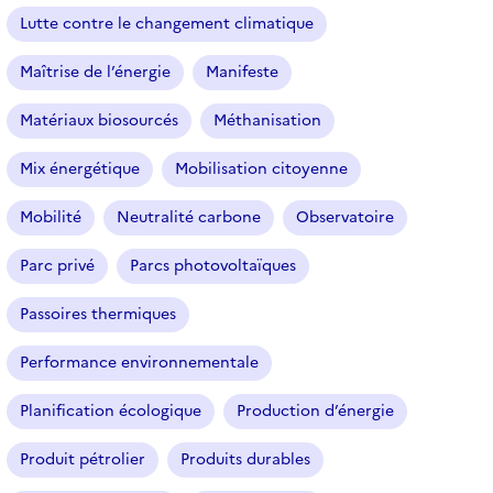
r
Lutte contre le changement climatique
e
Maîtrise de l’énergie
Manifeste
s
é
Matériaux biosourcés
Méthanisation
l
e
Mix énergétique
Mobilisation citoyenne
c
t
Mobilité
Neutralité carbone
Observatoire
i
o
Parc privé
Parcs photovoltaïques
n
n
Passoires thermiques
é
Performance environnementale
)
Planification écologique
Production d’énergie
Produit pétrolier
Produits durables