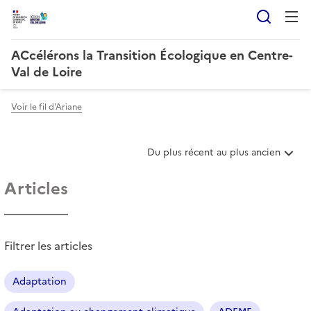
Reche
ACcélérons la Transition Écologique en Centre-
Val de Loire
Voir le fil d'Ariane
T
Du plus récent au plus ancien
r
i
Articles
e
r
l
e
Filtrer les articles
s
a
r
Adaptation
t
i