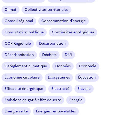
Climat
Collectivités territoriales
Conseil régional
Consommation d’énergie
Consultation publique
Continuités écologiques
COP Régionale
Décarbonation
Décarbonisation
Déchets
Défi
Dérèglement climatique
Données
Économie
Économie circulaire
Écosystèmes
Éducation
Efficacité énergétique
Électricité
Élevage
Émissions de gaz à effet de serre
Énergie
Énergie verte
Énergies renouvelables