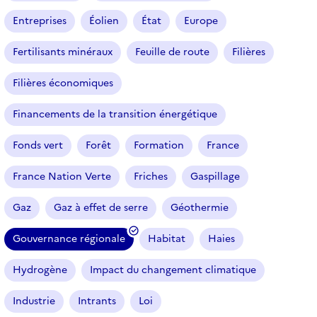
Entreprises
Éolien
État
Europe
Fertilisants minéraux
Feuille de route
Filières
Filières économiques
Financements de la transition énergétique
Fonds vert
Forêt
Formation
France
France Nation Verte
Friches
Gaspillage
Gaz
Gaz à effet de serre
Géothermie
Gouvernance régionale
Habitat
Haies
(
f
Hydrogène
Impact du changement climatique
i
l
Industrie
Intrants
Loi
t