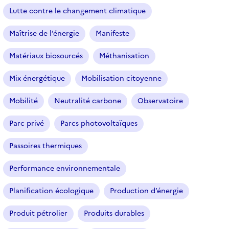
f
Lutte contre le changement climatique
i
l
Maîtrise de l’énergie
Manifeste
t
r
Matériaux biosourcés
Méthanisation
e
Mix énergétique
Mobilisation citoyenne
s
é
Mobilité
Neutralité carbone
Observatoire
l
e
Parc privé
Parcs photovoltaïques
c
t
Passoires thermiques
i
o
Performance environnementale
n
n
Planification écologique
Production d’énergie
é
Produit pétrolier
Produits durables
)