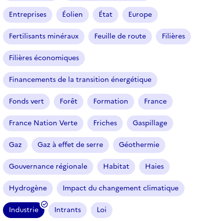
Entreprises
Éolien
État
Europe
Fertilisants minéraux
Feuille de route
Filières
Filières économiques
Financements de la transition énergétique
Fonds vert
Forêt
Formation
France
France Nation Verte
Friches
Gaspillage
Gaz
Gaz à effet de serre
Géothermie
Gouvernance régionale
Habitat
Haies
Hydrogène
Impact du changement climatique
Industrie
Intrants
Loi
(