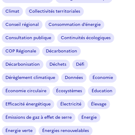
Climat
Collectivités territoriales
Conseil régional
Consommation d’énergie
Consultation publique
Continuités écologiques
COP Régionale
Décarbonation
Décarbonisation
Déchets
Défi
Dérèglement climatique
Données
Économie
Économie circulaire
Écosystèmes
Éducation
Efficacité énergétique
Électricité
Élevage
Émissions de gaz à effet de serre
Énergie
Énergie verte
Énergies renouvelables