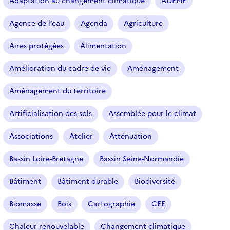
Adaptation au changement climatique
ADEME
c
l
Agence de l’eau
Agenda
Agriculture
e
s
Aires protégées
Alimentation
Amélioration du cadre de vie
Aménagement
Aménagement du territoire
Artificialisation des sols
Assemblée pour le climat
Associations
Atelier
Atténuation
Bassin Loire-Bretagne
Bassin Seine-Normandie
Bâtiment
Bâtiment durable
Biodiversité
Biomasse
Bois
Cartographie
CEE
Chaleur renouvelable
Changement climatique