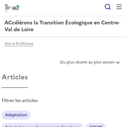
Reche
ACcélérons la Transition Écologique en Centre-
Val de Loire
Voir le fil d'Ariane
T
Du plus récent au plus ancien
r
i
Articles
e
r
l
e
Filtrer les articles
s
a
r
Adaptation
t
i