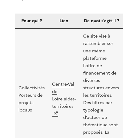
Pour qui ?
Lien
De quoi s’agit-il ?
Ce site vise à
rassembler sur
une même
plateforme
l’offre de
financement de
diverses
Centre-Val
Collectivités
structures envers
de
Porteurs de
les territoires.
Loire.aides-
projets
Des filtres par
territoires
locaux
typologie
d’acteur ou
thématique sont
proposés. La