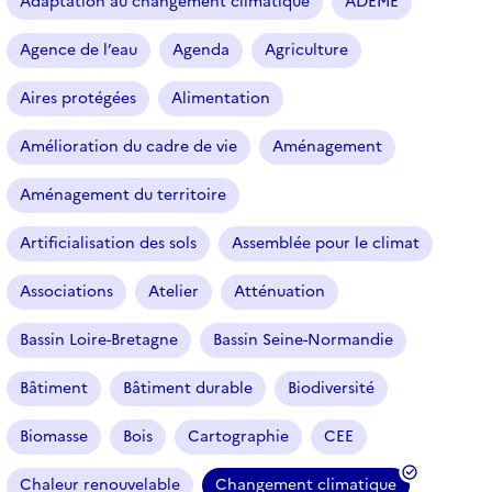
Adaptation au changement climatique
ADEME
c
l
Agence de l’eau
Agenda
Agriculture
e
s
Aires protégées
Alimentation
Amélioration du cadre de vie
Aménagement
Aménagement du territoire
Artificialisation des sols
Assemblée pour le climat
Associations
Atelier
Atténuation
Bassin Loire-Bretagne
Bassin Seine-Normandie
Bâtiment
Bâtiment durable
Biodiversité
Biomasse
Bois
Cartographie
CEE
Chaleur renouvelable
Changement climatique