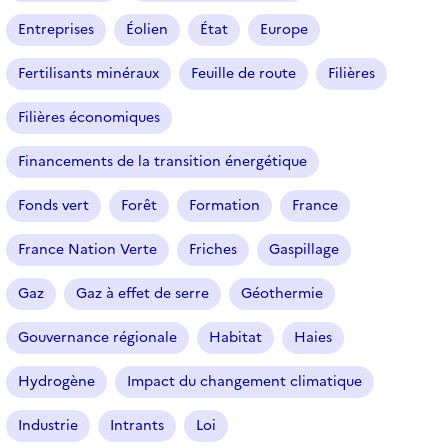
Entreprises
Éolien
État
Europe
Fertilisants minéraux
Feuille de route
Filières
Filières économiques
Financements de la transition énergétique
Fonds vert
Forêt
Formation
France
France Nation Verte
Friches
Gaspillage
Gaz
Gaz à effet de serre
Géothermie
Gouvernance régionale
Habitat
Haies
Hydrogène
Impact du changement climatique
Industrie
Intrants
Loi