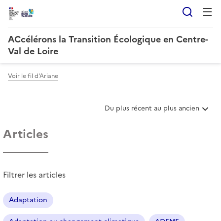
Reche
ACcélérons la Transition Écologique en Centre-
Val de Loire
Voir le fil d'Ariane
T
Du plus récent au plus ancien
r
i
Articles
e
r
l
e
Filtrer les articles
s
a
r
Adaptation
t
i