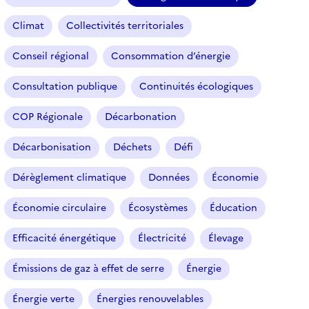
(
f
Climat
Collectivités territoriales
i
l
Conseil régional
Consommation d’énergie
t
r
Consultation publique
Continuités écologiques
e
COP Régionale
Décarbonation
s
é
Décarbonisation
Déchets
Défi
l
e
Dérèglement climatique
Données
Économie
c
t
Économie circulaire
Écosystèmes
Éducation
i
o
Efficacité énergétique
Électricité
Élevage
n
n
Émissions de gaz à effet de serre
Énergie
é
Énergie verte
Énergies renouvelables
)